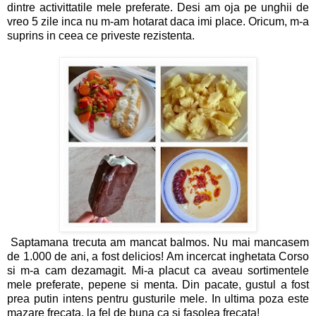
dintre activittatile mele preferate. Desi am oja pe unghii de
vreo 5 zile inca nu m-am hotarat daca imi place. Oricum, m-a
suprins in ceea ce priveste rezistenta.
Saptamana trecuta am mancat balmos. Nu mai mancasem
de 1.000 de ani, a fost delicios! Am incercat inghetata Corso
si m-a cam dezamagit. Mi-a placut ca aveau sortimentele
mele preferate, pepene si menta. Din pacate, gustul a fost
prea putin intens pentru gusturile mele. In ultima poza este
mazare frecata, la fel de buna ca si fasolea frecata!